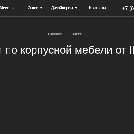
+7 (812) 605-82-00
+7 (812) 605-82-00
О нас
О нас
Дизайнерам
Дизайнерам
Контакты
Контакты
Главная
→
Мебель
 по корпусной мебели от 